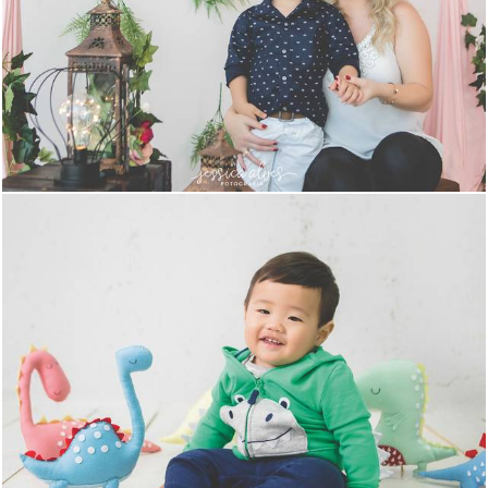
13803
1852