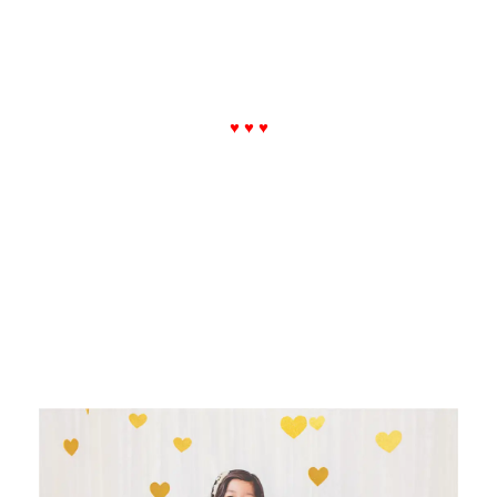
♥ ♥ ♥
.
.
.
.