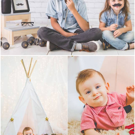
12230
1238