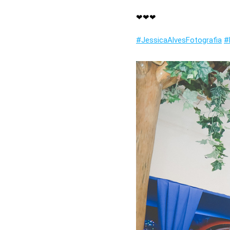
⠀
❤❤❤
⠀
#JessicaAlvesFotografia
#