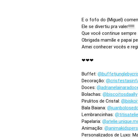
E o fofo do {Miguel} comem
Ele se divertiu pra valer!!!!!
Que você continue sempre as
Obrigada mamãe e papai pe
Amei conhecer vocês e regis
⠀
❤❤❤
⠀
Buffet:
@buffetjunglebycri
Decoração:
@crisfestasinf
Doces:
@adrianelainaradoc
Bolachas:
@biscoitosdaally
Pirulitos de Cristal:
@bisko
Bala Baiana:
@juanbolosed
Lembrancinhas:
@titisateli
Papelaria:
@atelie.unique.
Animação:
@animakidsper
Personalizados de Luxo: Ma