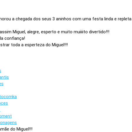
orou a chegada dos seus 3 aninhos com uma festa linda e repleta
sim Miguel, alegre, esperto e muito muiiiito divertido!!!
la confiança!
trar toda a esperteza do Miguel!!!
s
antis
es
itocomka
oces
e
moment
sonagens
mãe do Miguel!!!