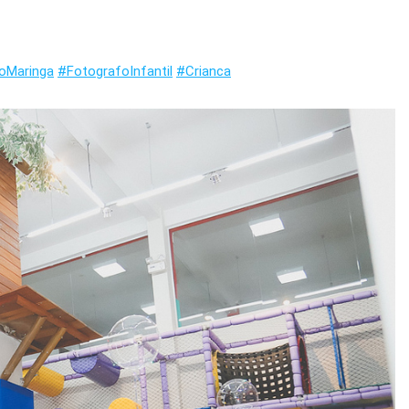
oMaringa
#FotografoInfantil
#Crianca