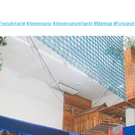
FestaInfantil
#Aniversario
#AniversarioInfantil
#Maringa
#Fotograf