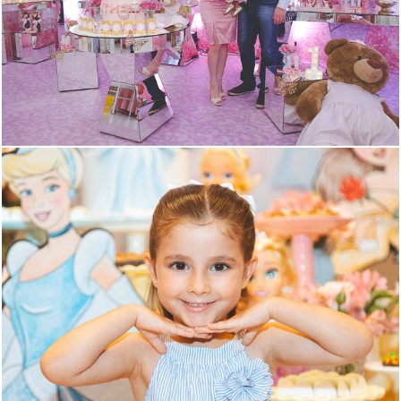
2185
172