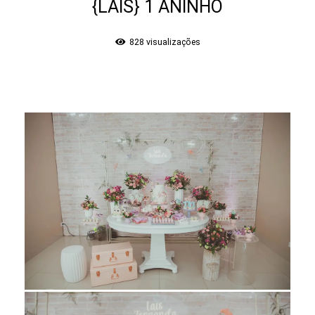
{LAÍS} 1 ANINHO
828
visualizações