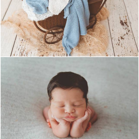
1089
986