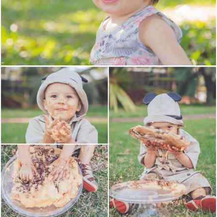
1734
1191