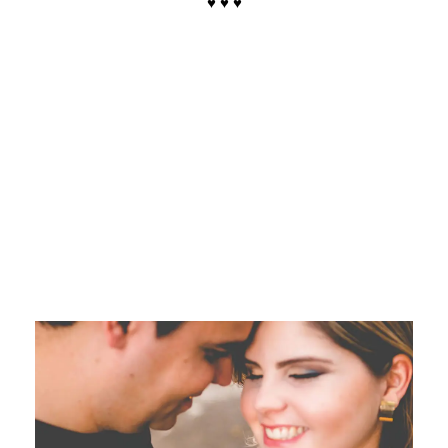
♥ ♥ ♥
.