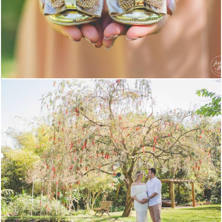
2102
1644