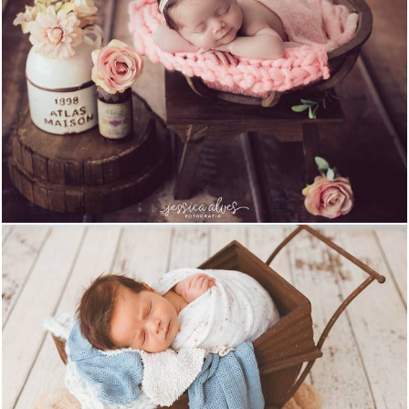
1669
1089