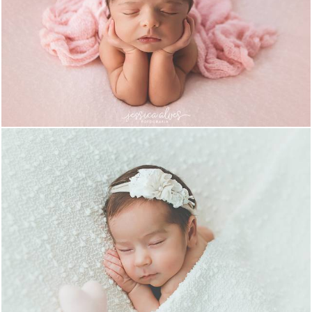
1561
1288