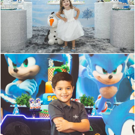
1405
246