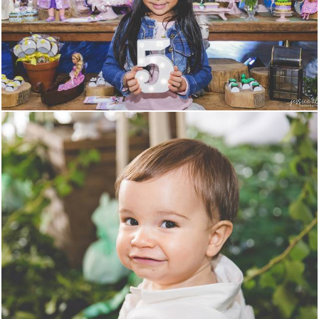
1424
1487