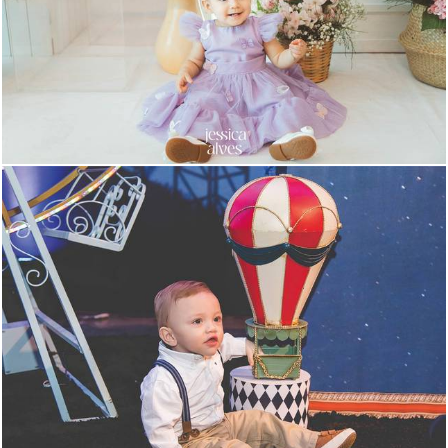
1023
1546