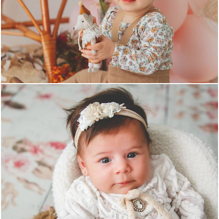
831
2036